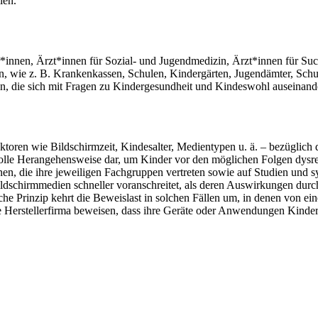
ien.
r*innen, Ärzt*innen für Sozial- und Jugendmedizin, Ärzt*innen für Su
, wie z. B. Krankenkassen, Schulen, Kindergärten, Jugendämter, Schul
n, die sich mit Fragen zu Kindergesundheit und Kindeswohl auseinand
toren wie Bildschirmzeit, Kindesalter, Medientypen u. ä. – bezüglich
volle Herangehensweise dar, um Kinder vor den möglichen Folgen dysr
, die ihre jeweiligen Fachgruppen vertreten sowie auf Studien und sys
dschirmmedien schneller voranschreitet, als deren Auswirkungen durch
che Prinzip kehrt die Beweislast in solchen Fällen um, in denen von ei
Herstellerfirma beweisen, dass ihre Geräte oder Anwendungen Kindern n