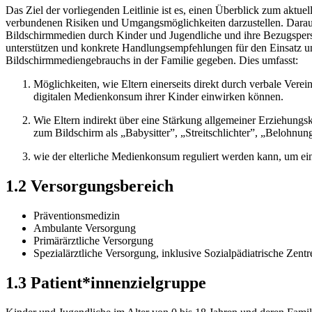
Das Ziel der vorliegenden Leitlinie ist es, einen Überblick zum akt
verbundenen Risiken und Umgangsmöglichkeiten darzustellen. Darauf
Bildschirmmedien durch Kinder und Jugendliche und ihre Bezugsperso
unterstützen und konkrete Handlungsempfehlungen für den Einsatz un
Bildschirmmediengebrauchs in der Familie gegeben. Dies umfasst:
Möglichkeiten, wie Eltern einerseits direkt durch verbale Ve
digitalen Medienkonsum ihrer Kinder einwirken können.
Wie Eltern indirekt über eine Stärkung allgemeiner Erziehungsk
zum Bildschirm als „Babysitter”, „Streitschlichter”, „Belohnun
wie der elterliche Medienkonsum reguliert werden kann, um ei
1.2
Versorgungsbereich
Präventionsmedizin
Ambulante Versorgung
Primärärztliche Versorgung
Spezialärztliche Versorgung, inklusive Sozialpädiatrische Zent
1.3
Patient*innenzielgruppe