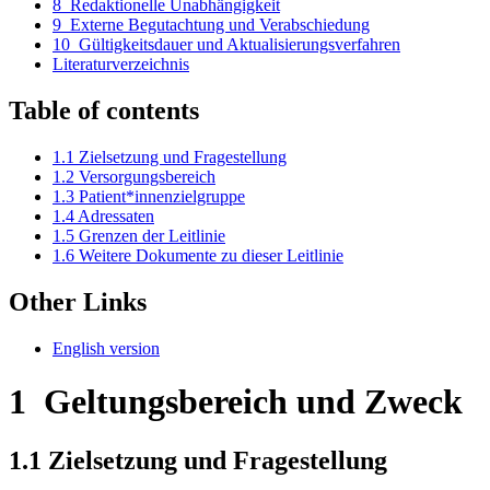
8
Redaktionelle Unabhängigkeit
9
Externe Begutachtung und Verabschiedung
10
Gültigkeitsdauer und Aktualisierungsverfahren
Literaturverzeichnis
Table of contents
1.1
Zielsetzung und Fragestellung
1.2
Versorgungsbereich
1.3
Patient*innenzielgruppe
1.4
Adressaten
1.5
Grenzen der Leitlinie
1.6
Weitere Dokumente zu dieser Leitlinie
Other Links
English version
1
Geltungsbereich und Zweck
1.1
Zielsetzung und Fragestellung