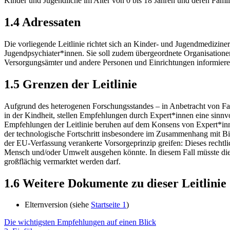
Kinder und Jugendliche im Alter von 0 bis 18 Jahren und deren Famil
1.4
Adressaten
Die vorliegende Leitlinie richtet sich an Kinder- und Jugendmedizine
Jugendpsychiater*innen. Sie soll zudem übergeordnete Organisationen
Versorgungsämter und andere Personen und Einrichtungen informiere
1.5
Grenzen der Leitlinie
Aufgrund des heterogenen Forschungsstandes – in Anbetracht von Fak
in der Kindheit, stellen Empfehlungen durch Expert*innen eine sinn
Empfehlungen der Leitlinie beruhen auf dem Konsens von Expert*innen
der technologische Fortschritt insbesondere im Zusammenhang mit Bil
der EU-Verfassung verankerte Vorsorgeprinzip greifen: Dieses rechtli
Mensch und/oder Umwelt ausgehen könnte. In diesem Fall müsste die 
großflächig vermarktet werden darf.
1.6
Weitere Dokumente zu dieser Leitlinie
Elternversion
(siehe
Startseite
1
)
Die wichtigsten Empfehlungen auf einen Blick